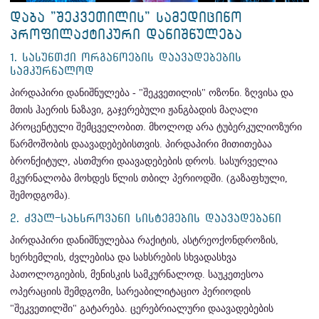
ᲓᲐᲑᲐ "ᲨᲔᲙᲕᲔᲗᲘᲚᲘᲡ" ᲡᲐᲛᲔᲓᲘᲪᲘᲜᲝ
ᲞᲠᲝᲤᲘᲚᲐᲥᲢᲘᲙᲣᲠᲘ ᲓᲐᲜᲘᲨᲜᲣᲚᲔᲑᲐ
1. ᲡᲐᲡᲣᲜᲗᲥᲘ ᲝᲠᲒᲐᲜᲝᲔᲑᲘᲡ ᲓᲐᲐᲕᲐᲓᲔᲑᲔᲑᲘᲡ
ᲡᲐᲛᲙᲣᲠᲜᲐᲚᲝᲓ
პირდაპირი დანიშნულება - "შეკვეთილის" ოზონი. ზღვისა და
მთის ჰაერის ნაზავი, გაჯერებული ჟანგბადის მაღალი
პროცენტული შემცველობით. მხოლოდ არა ტუბერკულიოზური
წარმოშობის დაავადებებისთვის. პირდაპირი მითითებაა
ბრონქიტულ, ასთმური დაავადებების დროს. სასურველია
მკურნალობა მოხდეს წლის თბილ პერიოდში. (გაზაფხული,
შემოდგომა).
2. ᲫᲕᲐᲚ-ᲡᲐᲮᲡᲠᲝᲕᲐᲜᲘ ᲡᲘᲡᲢᲔᲛᲔᲑᲘᲡ ᲓᲐᲐᲕᲐᲓᲔᲑᲐᲜᲘ
პირდაპირი დანიშნულებაა რაქიტის, ასტრეოქონდროზის,
ხერხემლის, ძვლებისა და სახსრების სხვადასხვა
პათოლოგიების, მენისკის სამკურნალოდ. საუკეთესოა
ოპერაციის შემდგომი, სარეაბილიტაციო პერიოდის
"შეკვეთილში" გატარება. ცერებრიალური დაავადებების