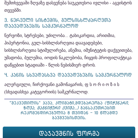
შემთხვევაში ზღვაზე დასვენება საუკეთესოა ივლისი - აგვისტოს
თვეებში.
3. ᲜᲔᲠᲕᲣᲚᲘ ᲡᲘᲡᲢᲔᲛᲘᲡ, ᲒᲣᲚᲡᲘᲡᲮᲚᲫᲐᲠᲦᲕᲗᲐ
ᲓᲐᲐᲕᲐᲓᲔᲑᲔᲑᲘᲡ ᲡᲐᲛᲙᲣᲠᲜᲐᲚᲝᲓ
ნერვოზი, სტრესები, უძილობა... ტახიკარდია, არითმია,
ჰიპერტონია, გულ-სისხლძარღვთა დაავადებები,
სისხლძარღვთა სტიმულირება, ანემია, იმუნიტეტის დაქვეითება,
უმადობა, ბულემია, იოდის ნაკლებობა, ჩიყვის პროფილაქტიკა
დაწყებით სტადიაში - წლის ნებისმიერ დროს.
4. ᲙᲐᲜᲘᲡ ᲡᲮᲕᲐᲓᲐᲡᲮᲕᲐ ᲓᲐᲐᲕᲐᲓᲔᲑᲔᲑᲘᲡ ᲡᲐᲛᲙᲣᲠᲜᲐᲚᲝᲓ
ალერგიული, ჩირქოვანი გამონაყარის, ფ ს ო რ ი ო ზ ი ს
(სხვადასხვა კატეგორიის) სამკურნალოდ.
"ᲨᲔᲙᲕᲔᲗᲘᲚᲘᲡ" ᲰᲐᲕᲐ, ᲙᲚᲘᲛᲐᲢᲘ,ᲛᲓᲔᲑᲐᲠᲔᲝᲑᲐ
(ᲤᲘᲭᲕᲜᲐᲠᲘ,
ᲖᲦᲕᲐ, ᲛᲐᲒᲜᲘᲢᲣᲠᲘ ᲥᲕᲘᲨᲐ...)
ᲒᲐᲜᲡᲐᲙᲣᲗᲠᲔᲑᲘᲗ
ᲠᲔᲙᲝᲛᲔᲜᲓᲘᲠᲔᲑᲣᲚᲘᲐ 8 ᲗᲕᲘᲓᲐᲜ - 10 ᲬᲚᲐᲛᲓᲔ
ᲑᲐᲕᲨᲕᲔᲑᲘᲡᲗᲕᲘᲡ.
ᲓᲐᲯᲐᲕᲨᲜᲘᲡ ᲤᲝᲠᲛᲐ