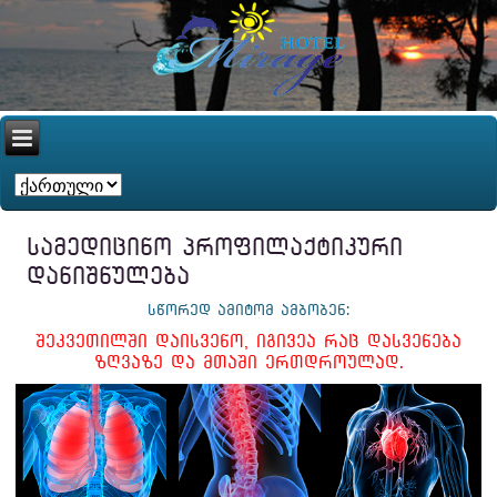
ᲡᲐᲛᲔᲓᲘᲪᲘᲜᲝ ᲞᲠᲝᲤᲘᲚᲐᲥᲢᲘᲙᲣᲠᲘ
ᲓᲐᲜᲘᲨᲜᲣᲚᲔᲑᲐ
ᲡᲬᲝᲠᲔᲓ ᲐᲛᲘᲢᲝᲛ ᲐᲛᲑᲝᲑᲔᲜ:
Შ
Ე
Კ
Ვ
Ე
Თ
Ი
Ლ
Შ
Ი
Დ
Ა
Ი
Ს
Ვ
Ე
Ნ
Ო
,
Ი
Გ
Ი
Ვ
Ე
Ა
Რ
Ა
Ც
Დ
Ა
Ს
Ვ
Ე
Ნ
Ე
Ბ
Ა
Ზ
Ღ
Ვ
Ა
Ზ
Ე
Დ
Ა
Მ
Თ
Ა
Შ
Ი
Ე
Რ
Თ
Დ
Რ
Ო
Უ
Ლ
Ა
Დ
.